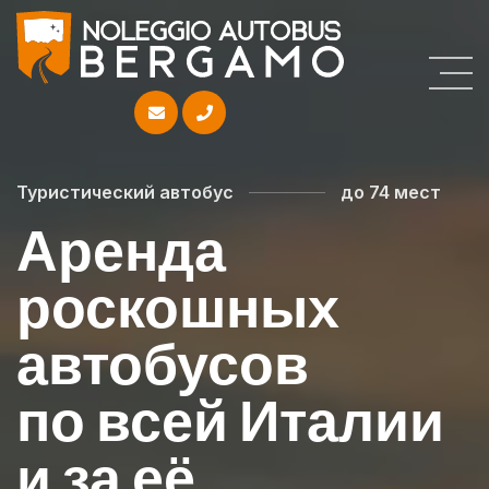
Туристический автобус
до 74 мест
Аренда
роскошных
автобусов
по всей Италии
и за её