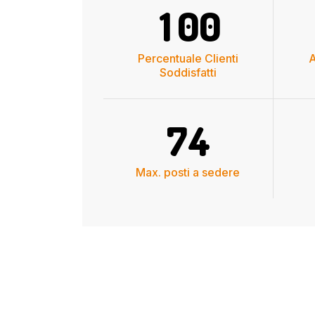
1
0
0
Percentuale Clienti
A
Soddisfatti
7
4
Max. posti a sedere