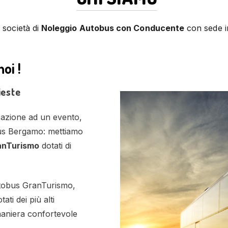
società di
Noleggio Autobus con Conducente
con sede 
noi !
ieste
pazione ad un evento,
obus Bergamo: mettiamo
anTurismo
dotati di
autobus GranTurismo,
ti dei più alti
 maniera confortevole