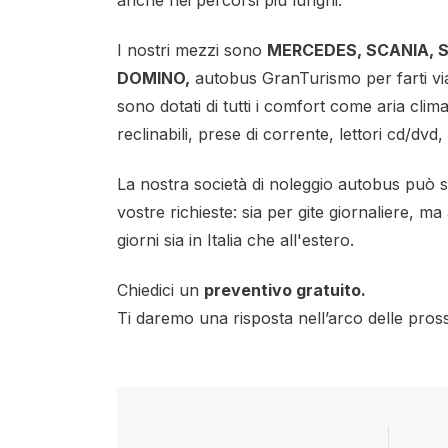
anche nei percorsi più lunghi.
I nostri mezzi sono
MERCEDES, SCANIA, S
DOMINO,
autobus GranTurismo per farti vi
sono dotati di tutti i comfort come aria climat
reclinabili, prese di corrente, lettori cd/dvd, t
La nostra società di noleggio autobus può so
vostre richieste: sia per gite giornaliere, ma
giorni sia in Italia che all'estero.
Chiedici un
preventivo gratuito.
Ti daremo una risposta nell’arco delle pros