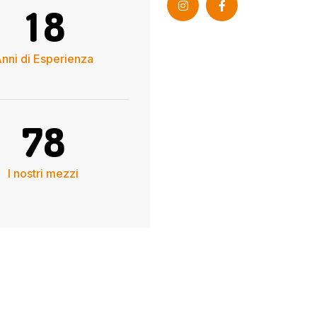
1
8
nni di Esperienza
7
8
I nostri mezzi